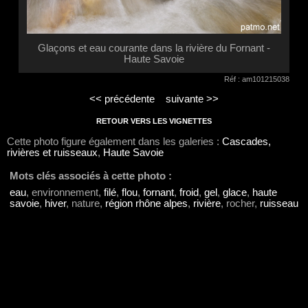
Glaçons et eau courante dans la rivière du Fornant -
Haute Savoie
Réf : am101215038
<< précédente
suivante >>
RETOUR VERS LES VIGNETTES
Cette photo figure également dans les galeries :
Cascades,
rivières et ruisseaux
,
Haute Savoie
Mots clés associés à cette photo :
eau
, environnement,
filé
,
flou
,
fornant
,
froid
,
gel
,
glace
,
haute
savoie
,
hiver
, nature,
région rhône alpes
,
rivière
, rocher,
ruisseau