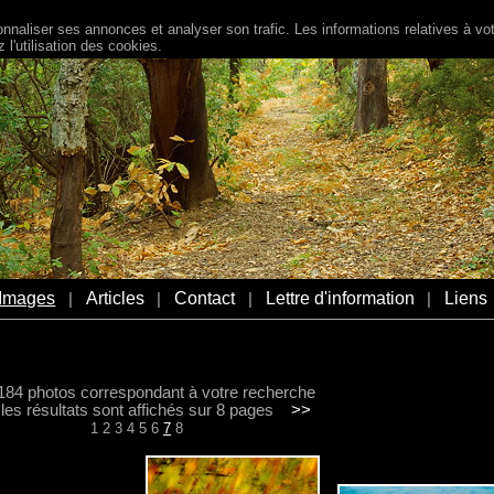
naliser ses annonces et analyser son trafic. Les informations relatives à votr
l'utilisation des cookies.
Images
Articles
Contact
Lettre d'information
Liens
|
|
|
|
a 184 photos correspondant à votre recherche
s résultats sont affichés sur 8 pages
>>
1
2
3
4
5
6
7
8