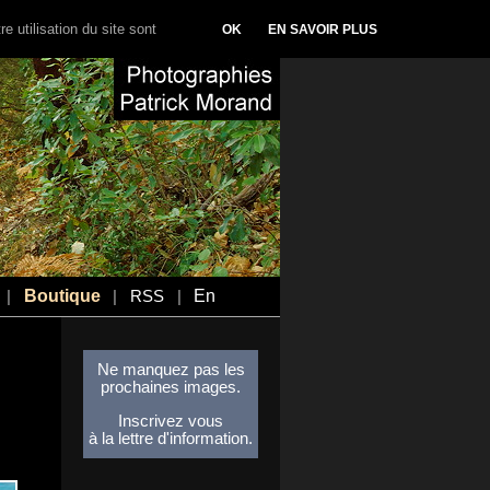
e utilisation du site sont
OK
EN SAVOIR PLUS
Boutique
En
|
|
RSS
|
Ne manquez pas les
prochaines images.
Inscrivez vous
à la lettre d'information.