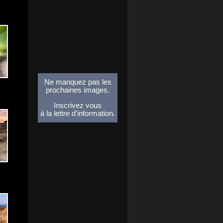
Ne manquez pas les
prochaines images.
Inscrivez vous
à la lettre d'information.