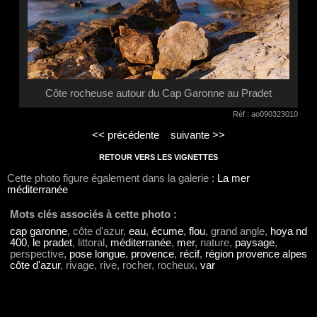
Côte rocheuse autour du Cap Garonne au Pradet
Réf : ao090323010
<< précédente
suivante >>
RETOUR VERS LES VIGNETTES
Cette photo figure également dans la galerie :
La mer
méditerranée
Mots clés associés à cette photo :
cap garonne
, côte d'azur,
eau
,
écume
,
flou
, grand angle,
hoya nd
400
,
le pradet
, littoral,
méditerranée
,
mer
, nature,
paysage
,
perspective,
pose longue
,
provence
,
récif
,
région provence alpes
côte d'azur
, rivage, rive, rocher, rocheux,
var