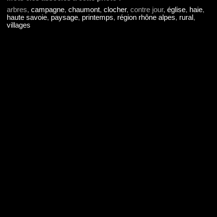
arbres,
campagne
,
chaumont
,
clocher
, contre jour,
église
,
haie
,
haute savoie
,
paysage
,
printemps
,
région rhône alpes
,
rural
,
villages