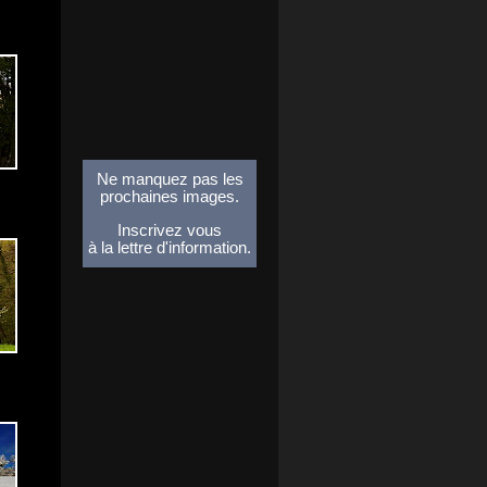
Ne manquez pas les
prochaines images.
Inscrivez vous
à la lettre d'information.