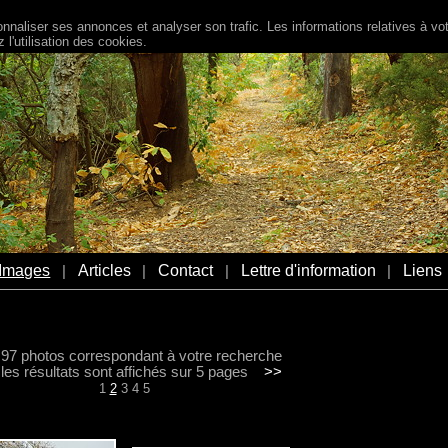
naliser ses annonces et analyser son trafic. Les informations relatives à votr
l'utilisation des cookies.
Images
Articles
Contact
Lettre d'information
Liens
|
|
|
|
a 97 photos correspondant à votre recherche
s résultats sont affichés sur 5 pages
>>
1
2
3
4
5