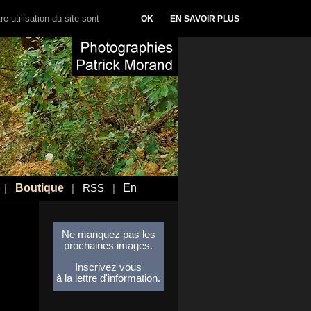
e utilisation du site sont
OK
EN SAVOIR PLUS
Boutique
En
|
|
RSS
|
Ne manquez pas les
prochaines images.
Inscrivez vous
à la lettre d'information.