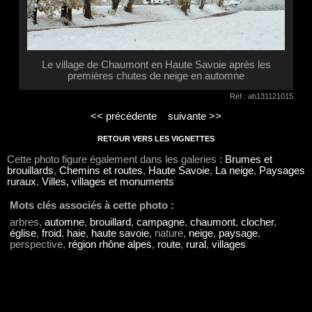
Le village de Chaumont en Haute Savoie après les
premières chutes de neige en automne
Réf : ah131121015
<< précédente
suivante >>
RETOUR VERS LES VIGNETTES
Cette photo figure également dans les galeries :
Brumes et
brouillards
,
Chemins et routes
,
Haute Savoie
,
La neige
,
Paysages
ruraux
,
Villes, villages et monuments
Mots clés associés à cette photo :
arbres,
automne
,
brouillard
,
campagne
,
chaumont
,
clocher
,
église
,
froid
,
haie
,
haute savoie
, nature,
neige
,
paysage
,
perspective,
région rhône alpes
,
route
,
rural
,
villages