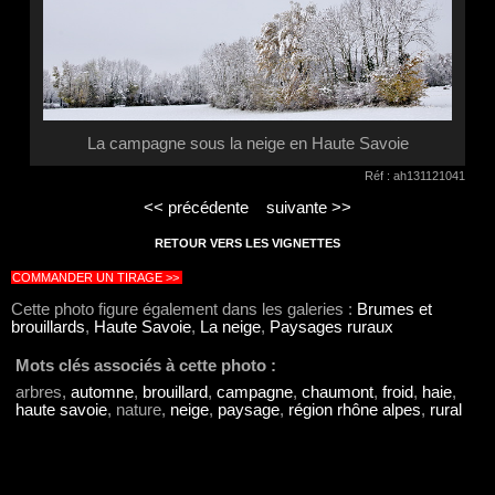
La campagne sous la neige en Haute Savoie
Réf : ah131121041
<< précédente
suivante >>
RETOUR VERS LES VIGNETTES
COMMANDER UN TIRAGE >>
Cette photo figure également dans les galeries :
Brumes et
brouillards
,
Haute Savoie
,
La neige
,
Paysages ruraux
Mots clés associés à cette photo :
arbres,
automne
,
brouillard
,
campagne
,
chaumont
,
froid
,
haie
,
haute savoie
, nature,
neige
,
paysage
,
région rhône alpes
,
rural