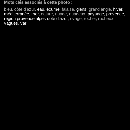
Mots clés associés à cette photo :
bleu, côte d'azur,
eau
,
écume
, falaise,
giens
, grand angle,
hiver
,
méditerranée
,
mer
, nature, nuage, nuageux,
paysage
,
provence
,
région provence alpes côte d'azur
, rivage, rocher, rocheux,
vagues
,
var