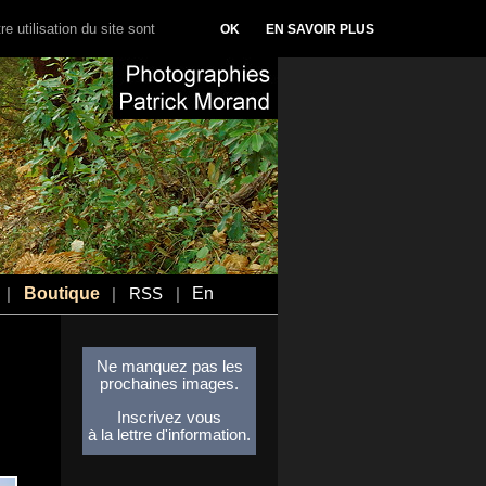
e utilisation du site sont
OK
EN SAVOIR PLUS
Boutique
En
|
|
RSS
|
Ne manquez pas les
prochaines images.
Inscrivez vous
à la lettre d'information.