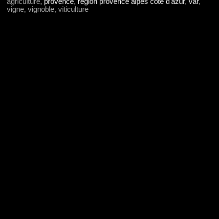
agriculture,
provence
,
région provence alpes côte d'azur
,
var
,
vigne, vignoble, viticulture