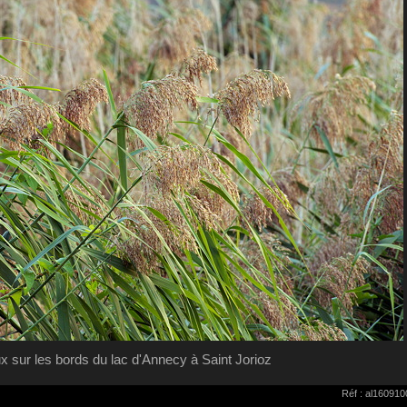
 sur les bords du lac d'Annecy à Saint Jorioz
Réf : al16091