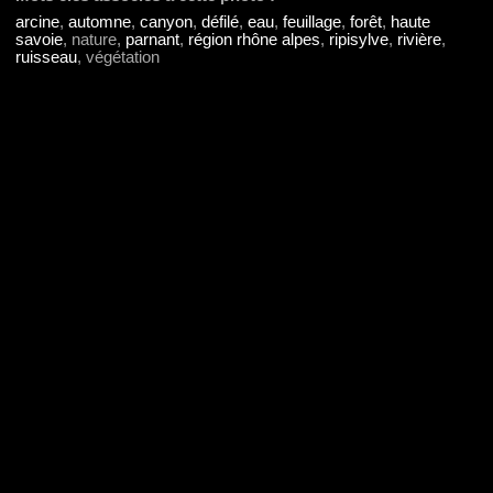
arcine
,
automne
,
canyon
,
défilé
,
eau
,
feuillage
,
forêt
,
haute
savoie
, nature,
parnant
,
région rhône alpes
,
ripisylve
,
rivière
,
ruisseau
, végétation