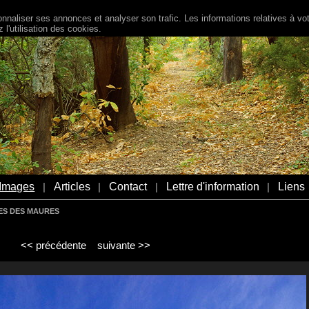
naliser ses annonces et analyser son trafic. Les informations relatives à votr
l'utilisation des cookies.
Images
Articles
Contact
Lettre d'information
Liens
|
|
|
|
ES DES MAURES
<< précédente
suivante >>