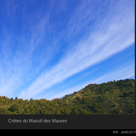
Crêtes du Massif des Maures
Réf : ah061217