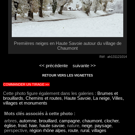
Premières neiges en Haute Savoie autour du village de
Chaumont
Réf : ah131121014
<< précédente
suivante >>
RETOUR VERS LES VIGNETTES
COMMANDER UN TIRAGE >>
Cette photo figure également dans les galeries :
Brumes et
brouillards
,
Chemins et routes
,
Haute Savoie
,
La neige
,
Villes,
villages et monuments
Mots clés associés à cette photo :
arbres,
automne
,
brouillard
,
campagne
,
chaumont
,
clocher
,
église
,
froid
,
haie
,
haute savoie
, nature,
neige
,
paysage
,
perspective,
région rhône alpes
,
route
,
rural
,
villages