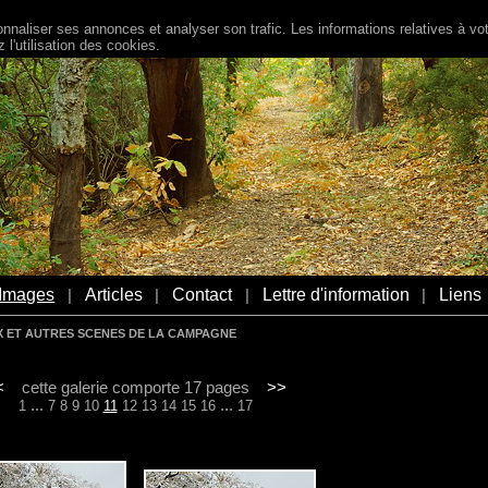
naliser ses annonces et analyser son trafic. Les informations relatives à votr
l'utilisation des cookies.
Images
Articles
Contact
Lettre d'information
Liens
|
|
|
|
X ET AUTRES SCENES DE LA CAMPAGNE
<
cette galerie comporte 17 pages
>>
...
...
1
7
8
9
10
11
12
13
14
15
16
17