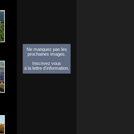
Ne manquez pas les
prochaines images.
Inscrivez vous
à la lettre d'information.