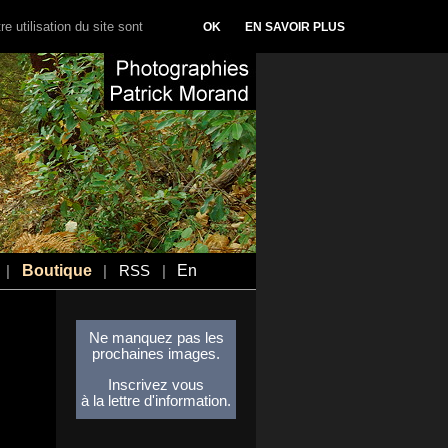
e utilisation du site sont
OK
EN SAVOIR PLUS
Boutique
En
|
|
RSS
|
Ne manquez pas les
prochaines images.
Inscrivez vous
à la lettre d'information.