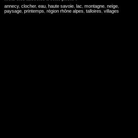
annecy
,
clocher
,
eau
,
haute savoie
,
lac
,
montagne
,
neige
,
paysage
,
printemps
,
région rhône alpes
,
talloires
,
villages