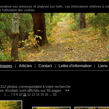
naliser ses annonces et analyser son trafic. Les informations relatives à votr
l'utilisation des cookies.
Images
Articles
Contact
Lettre d'information
Liens
|
|
|
|
 1312 photos correspondant à votre recherche
s résultats sont affichés sur 55 pages
>>
...
...
1
7
8
9
10
11
12
13
14
15
16
55