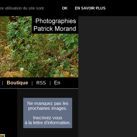
e utilisation du site sont
OK
EN SAVOIR PLUS
Boutique
En
|
|
RSS
|
Ne manquez pas les
prochaines images.
Inscrivez vous
à la lettre d'information.