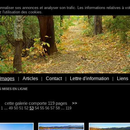
naliser ses annonces et analyser son trafic. Les informations relatives à votr
l'utilisation des cookies.
Images
Articles
Contact
Lettre d'information
Liens
|
|
|
|
 MISES EN LIGNE
cette galerie comporte 119 pages
>>
...
...
1
49
50
51
52
53
54
55
56
57
58
119