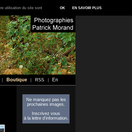
e utilisation du site sont
OK
EN SAVOIR PLUS
Boutique
En
|
|
RSS
|
Ne manquez pas les
prochaines images.
Inscrivez vous
à la lettre d'information.