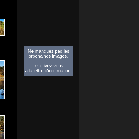
Ne manquez pas les
prochaines images.
Inscrivez vous
à la lettre d'information.