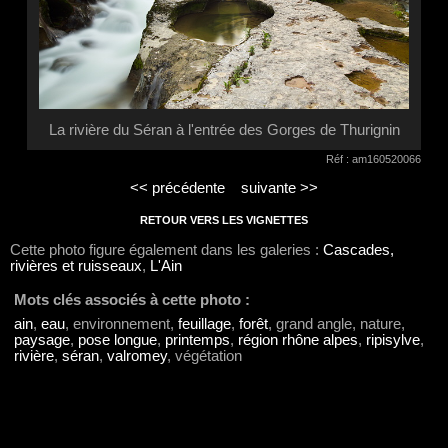
La rivière du Séran à l'entrée des Gorges de Thurignin
Réf : am160520066
<< précédente
suivante >>
RETOUR VERS LES VIGNETTES
Cette photo figure également dans les galeries :
Cascades,
rivières et ruisseaux
,
L'Ain
Mots clés associés à cette photo :
ain
,
eau
, environnement,
feuillage
,
forêt
, grand angle, nature,
paysage
,
pose longue
,
printemps
,
région rhône alpes
,
ripisylve
,
rivière
,
séran
,
valromey
, végétation