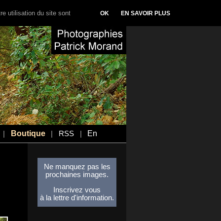
e utilisation du site sont
OK
EN SAVOIR PLUS
Boutique
En
|
|
RSS
|
Ne manquez pas les
prochaines images.
Inscrivez vous
à la lettre d'information.