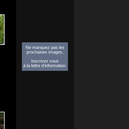
Ne manquez pas les
prochaines images.
Inscrivez vous
à la lettre d'information.