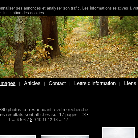
naliser ses annonces et analyser son trafic. Les informations relatives à votr
l'utilisation des cookies.
Images
Articles
Contact
Lettre d'information
Liens
|
|
|
|
a 390 photos correspondant à votre recherche
s résultats sont affichés sur 17 pages
>>
...
...
1
4
5
6
7
8
9
10
11
12
13
17