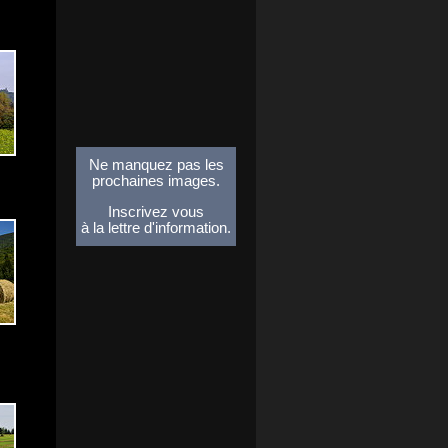
Ne manquez pas les
prochaines images.
Inscrivez vous
à la lettre d'information.