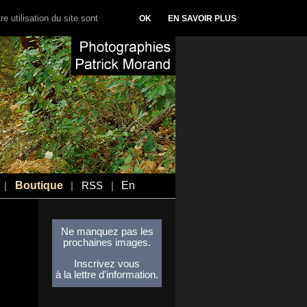
e utilisation du site sont
OK
EN SAVOIR PLUS
Boutique
En
|
|
RSS
|
Ne manquez pas les
prochaines images.
Inscrivez vous
à la lettre d'information.