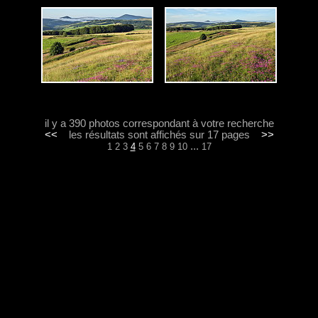
il y a 390 photos correspondant à votre recherche
<<
les résultats sont affichés sur 17 pages
>>
...
1
2
3
4
5
6
7
8
9
10
17