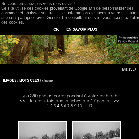
Ne vous retournez pas vous êtes suivis !
Ce site utilise des cookies provenant de Google afin de personnaliser ses
annonces et analyser son trafic. Les informations relatives à votre utilisation
site sont partagées avec Google. En consultant ce site, vous acceptez l'utili
des cookies.
OK
EN SAVOIR PLUS
MENU
IMAGES
/
MOTS CLES
/ champ
il y a 390 photos correspondant à votre recherche
<<
les résultats sont affichés sur 17 pages
>>
...
1
2
3
4
5
6
7
8
9
10
17