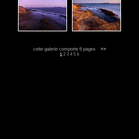
cette galerie comporte 6 pages
>>
1
2
3
4
5
6