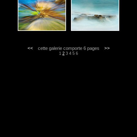
<<
cette galerie comporte 6 pages
>>
1
2
3
4
5
6