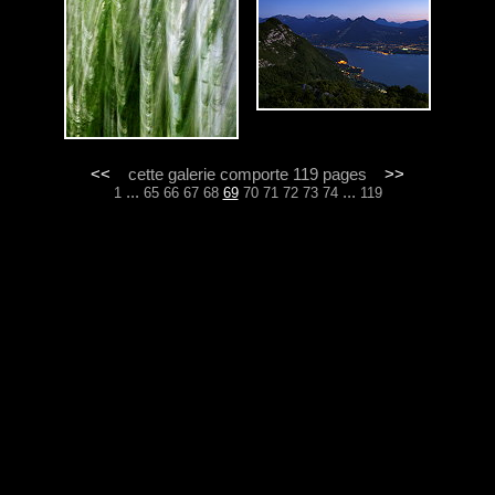
<<
cette galerie comporte 119 pages
>>
...
...
1
65
66
67
68
69
70
71
72
73
74
119