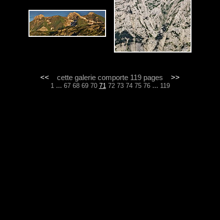
<<
cette galerie comporte 119 pages
>>
...
...
1
67
68
69
70
71
72
73
74
75
76
119