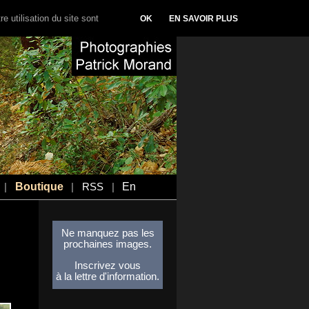
e utilisation du site sont
OK
EN SAVOIR PLUS
Boutique
En
|
|
RSS
|
Ne manquez pas les
prochaines images.
Inscrivez vous
à la lettre d'information.