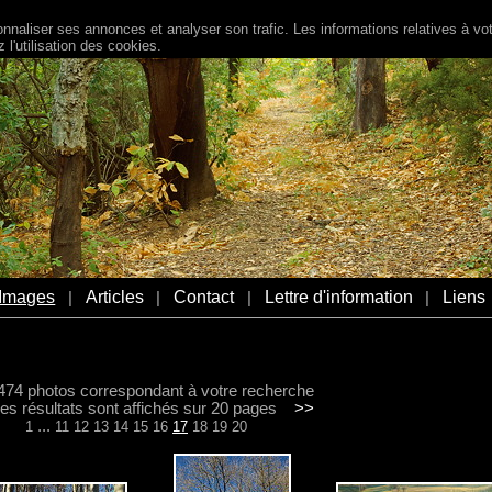
naliser ses annonces et analyser son trafic. Les informations relatives à votr
l'utilisation des cookies.
Images
Articles
Contact
Lettre d'information
Liens
|
|
|
|
a 474 photos correspondant à votre recherche
s résultats sont affichés sur 20 pages
>>
...
1
11
12
13
14
15
16
17
18
19
20