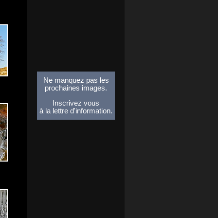
Ne manquez pas les
prochaines images.
Inscrivez vous
à la lettre d'information.